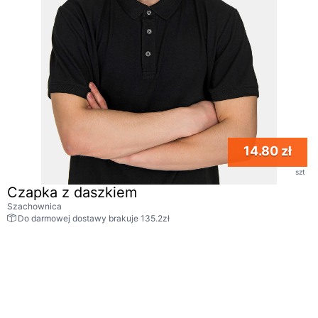
14.80 zł
szt
Czapka z daszkiem
Szachownica
Do darmowej dostawy brakuje 135.2zł