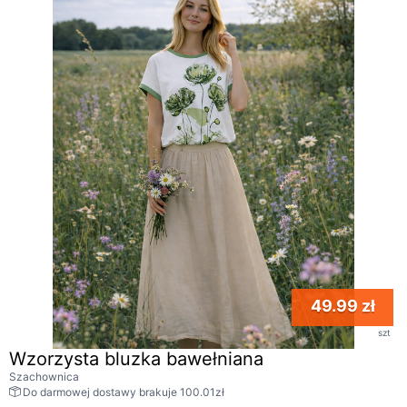
49.99 zł
szt
Wzorzysta bluzka bawełniana
Szachownica
Do darmowej dostawy brakuje 100.01zł