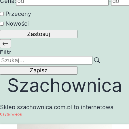
Cena:
-
Przeceny
Nowości
Zastosuj
Filtr
Zapisz
Szachownica
Sklep szachownica.com.pl to internetowa
Czytaj więcej
platforma, która specjalizuje się w sprzedaży
odzieży, oferując szeroki asortyment modnych