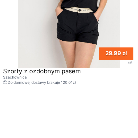
29.99 zł
szt
Szorty z ozdobnym pasem
Szachownica
Do darmowej dostawy brakuje 120.01zł