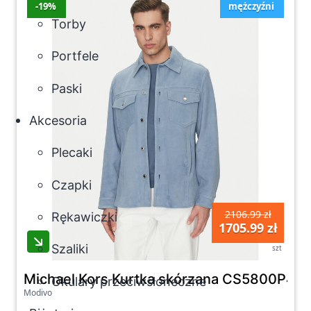
-19%
mężczyźni
Torby
Portfele
Paski
Akcesoria
Plecaki
Czapki
2106.99 zł
Rękawiczki
1705.99 zł
Szaliki
szt
Michael Kors Kurtka skórzana CS5800P4R4 B
Okulary przeciwsłoneczne
Modivo