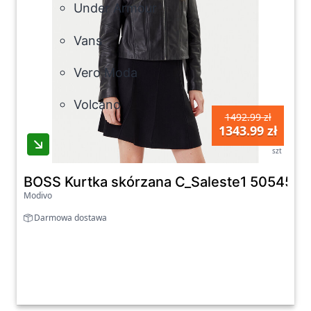
Under Armour
Vans
Vero Moda
Volcano
1492.99 zł
1343.99 zł
szt
BOSS Kurtka skórzana C_Saleste1 50545625
Modivo
Darmowa dostawa