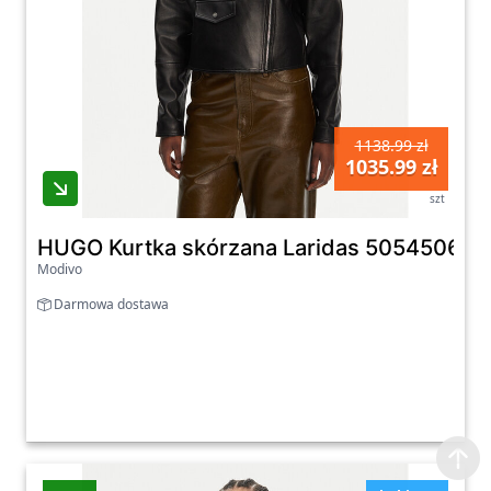
1138.99 zł
1035.99 zł
szt
HUGO Kurtka skórzana Laridas 50545066 C
Modivo
Darmowa dostawa