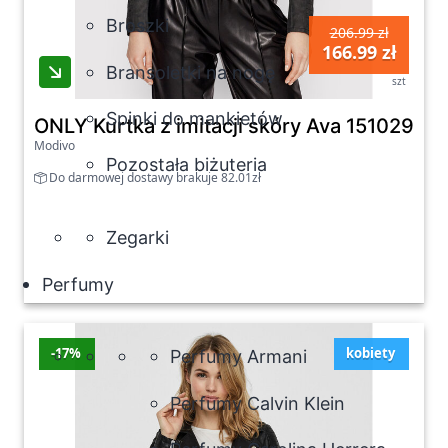
Broszki
206.99 zł
166.99 zł
Bransoletki na nogę
szt
Spinki do mankietów
ONLY Kurtka z imitacji skóry Ava 15102997 
Modivo
Pozostała biżuteria
Do darmowej dostawy brakuje 82.01zł
Zegarki
Perfumy
-17%
kobiety
Perfumy Armani
Perfumy Calvin Klein