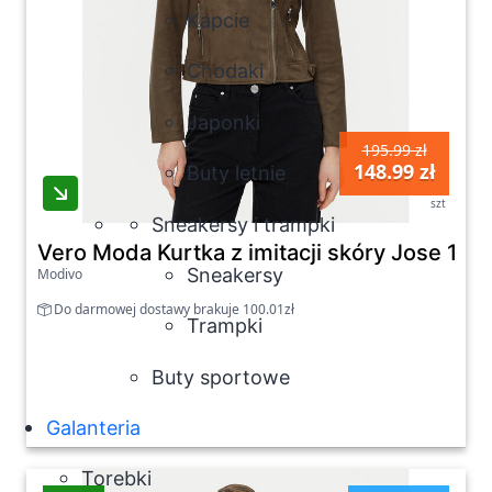
Kapcie
Chodaki
Japonki
195.99 zł
148.99 zł
Buty letnie
szt
Sneakersy i trampki
Vero Moda Kurtka z imitacji skóry Jose 10
Sneakersy
Modivo
Do darmowej dostawy brakuje 100.01zł
Trampki
Buty sportowe
Galanteria
Torebki