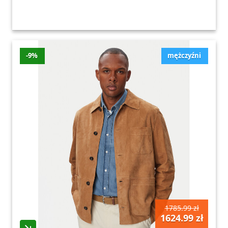
-9%
mężczyźni
1785.99 zł
1624.99 zł