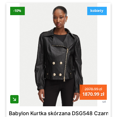
-10%
kobiety
2078.99 zł
1870.99 zł
szt
Babylon Kurtka skórzana DSG548 Czarny Re