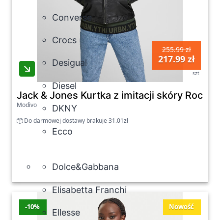
Converse
Crocs
255.99 zł
217.99 zł
Desigual
szt
Diesel
Jack & Jones Kurtka z imitacji skóry Rocky
Modivo
DKNY
Do darmowej dostawy brakuje 31.01zł
Ecco
Dolce&Gabbana
Elisabetta Franchi
-10%
Nowość
Ellesse