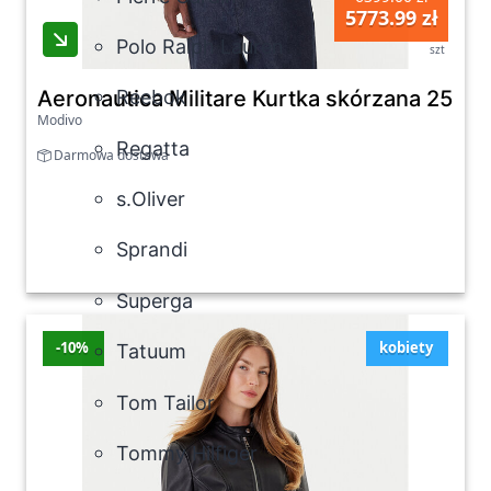
5773.99 zł
Polo Ralph Lauren
szt
Aeronautica Militare Kurtka skórzana 252
Reebok
Modivo
Regatta
Darmowa dostawa
s.Oliver
Sprandi
Superga
-10%
kobiety
Tatuum
Tom Tailor
Tommy Hilfiger