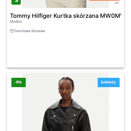
szt
Tommy Hilfiger Kurtka skórzana MW0MW442
Modivo
Darmowa dostawa
-9%
kobiety