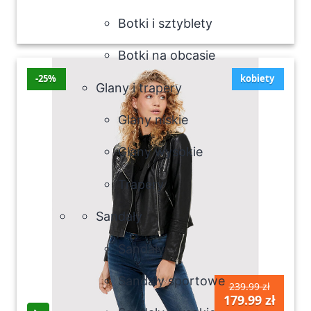
Botki i sztyblety
Botki na obcasie
-25%
kobiety
Glany i trapery
Glany niskie
Glany wysokie
Trapery
Sandały
Sandały
Sandały sportowe
239.99 zł
179.99 zł