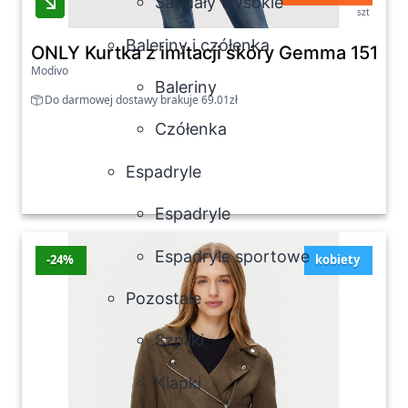
Sandały wysokie
szt
Baleriny i czółenka
ONLY Kurtka z imitacji skóry Gemma 151530
Modivo
Baleriny
Do darmowej dostawy brakuje 69.01zł
Czółenka
Espadryle
Espadryle
Espadryle sportowe
-24%
kobiety
Pozostałe
Szpilki
Klapki