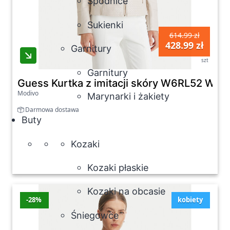
Spódnice
Sukienki
614.99 zł
428.99 zł
Garnitury
szt
Garnitury
Guess Kurtka z imitacji skóry W6RL52 WL85
Modivo
Marynarki i żakiety
Darmowa dostawa
Buty
Kozaki
Kozaki płaskie
Kozaki na obcasie
-28%
kobiety
Śniegowce