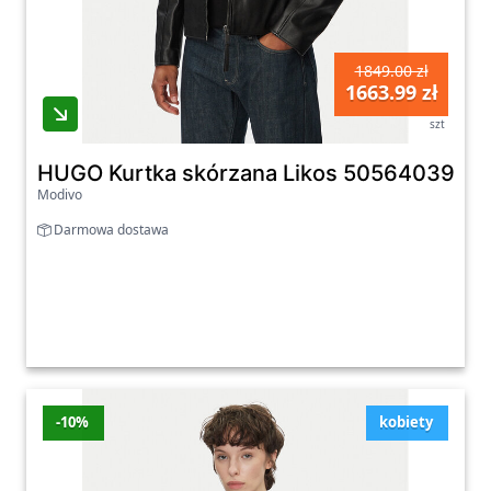
1849.00 zł
1663.99 zł
szt
HUGO Kurtka skórzana Likos 50564039 Cza
Modivo
Darmowa dostawa
-10%
kobiety