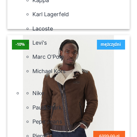
Kappa
Karl Lagerfeld
Lacoste
Levi's
-10%
mężczyźni
Marc O'Polo
Michael Kors
Nike
Paul&Shark
Pepe Jeans
Pierre Cardin
6399.00 zł