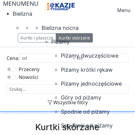
MENU
MENU
Skip
Menu
to
Bielizna
Moda
content
-
Bielizna nocna
Okazje
Kurtki i płaszcze
Kurtki skórzane
Tygodnia
Piżamy
Piżamy dwuczęściowe
Cena:
-
Przeceny
Piżamy krótki rękaw
Nowości
Piżamy jednoczęściowe
Góry od piżamy
Wszystkie filtry
Spodnie od piżamy
Kurtki skórzane
Spodenki od piżamy