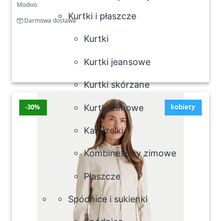
Modivo
Kurtki i płaszcze
Darmowa dostawa
Kurtki
Kurtki jeansowe
Kurtki skórzane
Kurtki zimowe
-30%
kobiety
Kamizelki
Kombinezony zimowe
Płaszcze
Spódnice i sukienki