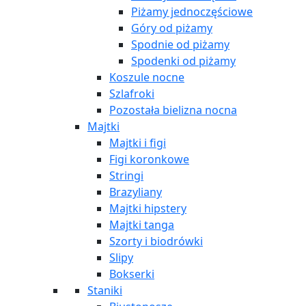
Piżamy jednoczęściowe
Góry od piżamy
Spodnie od piżamy
Spodenki od piżamy
Koszule nocne
Szlafroki
Pozostała bielizna nocna
Majtki
Majtki i figi
Figi koronkowe
Stringi
Brazyliany
Majtki hipstery
Majtki tanga
Szorty i biodrówki
Slipy
Bokserki
Staniki