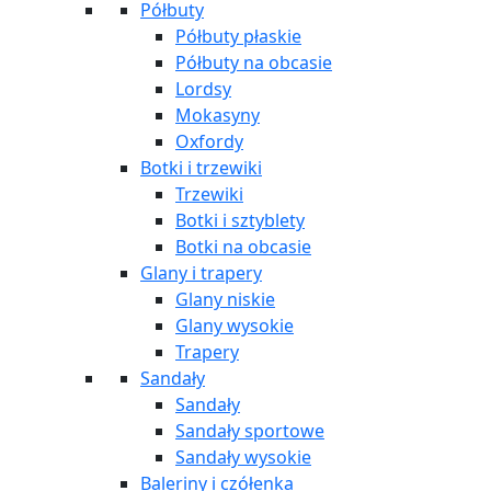
Półbuty
Półbuty płaskie
Półbuty na obcasie
Lordsy
Mokasyny
Oxfordy
Botki i trzewiki
Trzewiki
Botki i sztyblety
Botki na obcasie
Glany i trapery
Glany niskie
Glany wysokie
Trapery
Sandały
Sandały
Sandały sportowe
Sandały wysokie
Baleriny i czółenka