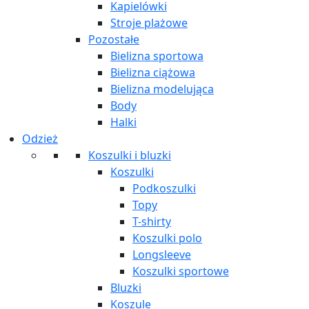
Kapielówki
Stroje plażowe
Pozostałe
Bielizna sportowa
Bielizna ciążowa
Bielizna modelująca
Body
Halki
Odzież
Koszulki i bluzki
Koszulki
Podkoszulki
Topy
T-shirty
Koszulki polo
Longsleeve
Koszulki sportowe
Bluzki
Koszule