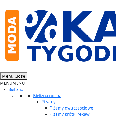
Skip
to
content
Moda
Menu
Close
-
MENU
MENU
Okazje
Bielizna
Tygodnia
Bielizna nocna
Piżamy
Piżamy dwuczęściowe
Piżamy krótki rękaw