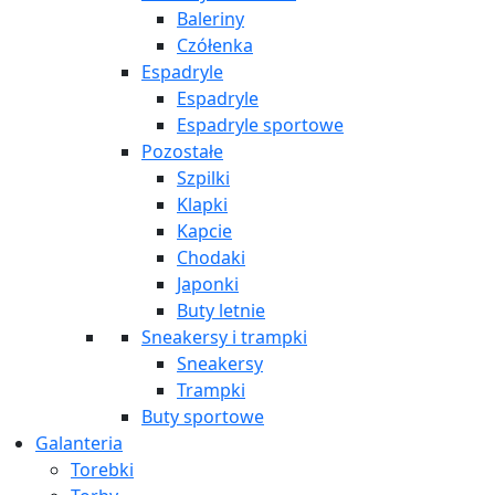
Baleriny
Czółenka
Espadryle
Espadryle
Espadryle sportowe
Pozostałe
Szpilki
Klapki
Kapcie
Chodaki
Japonki
Buty letnie
Sneakersy i trampki
Sneakersy
Trampki
Buty sportowe
Galanteria
Torebki