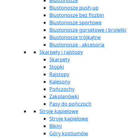
Biustonosze
Biustonosze push-up
Biustonosze bez fiszbin
Biustonosze sportowe
Biustonosze gorsetowe i broletki
Biustonosze trójkątne
Biustonosze - akcesoria
Skarpety i rajstopy
Skarpety
Stopki
Rajstopy
Kalesony
Pończochy
Zakolanówki
Pasy do pończoch
Stroje kąpielowe
Stroje kąpielowe
Bikini
Góry kostiumów