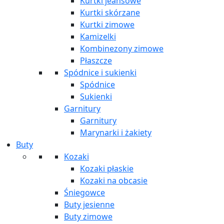
Kurtki jeansowe
Kurtki skórzane
Kurtki zimowe
Kamizelki
Kombinezony zimowe
Płaszcze
Spódnice i sukienki
Spódnice
Sukienki
Garnitury
Garnitury
Marynarki i żakiety
Buty
Kozaki
Kozaki płaskie
Kozaki na obcasie
Śniegowce
Buty jesienne
Buty zimowe