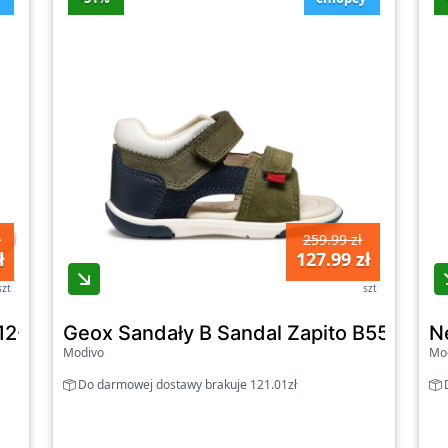
ł
259.99 zł
ł
127.99 zł
szt
szt
12-2854-02B Biały - dziewczęce
Geox Sandały B Sandal Zapito B556EB 
N
Modivo
Mo
Do darmowej dostawy brakuje 121.01zł
D