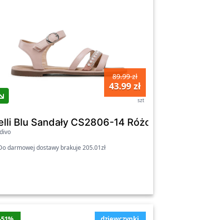
89.99 zł
43.99 zł
szt
Różowy - dziewczęce
elli Blu Sandały CS2806-14 Różowy
divo
o darmowej dostawy brakuje 205.01zł
-51%
dziewczynki