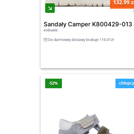
132.99 z
naszą bogatą ofertą sandałów na naszej p
Sandały Camper K800429-013 Bi
eobuwie
Do darmowej dostawy brakuje 116.01zł
-52%
chłopc