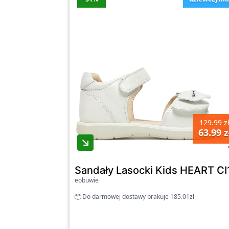
129.99 z
63.99 z
Sandały Lasocki Kids HEART CI
eobuwie
Do darmowej dostawy brakuje 185.01zł