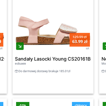
ł
129.99 zł
ł
63.99 zł
szt
szt
12-2625-41 Granatowy - chłopięce
Sandały Lasocki Young CS20161B-01A 
N
eobuwie
Mo
Do darmowej dostawy brakuje 185.01zł
D
i
-51%
chłopcy