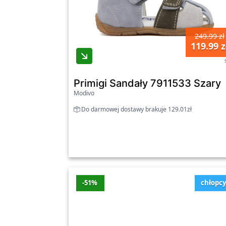
249.99 zł
119.99 z
Primigi Sandały 7911533 Szary
Modivo
Do darmowej dostawy brakuje 129.01zł
-51%
chłopc