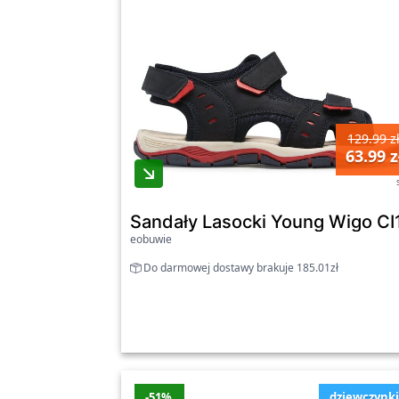
129.99 z
63.99 z
Sandały Lasocki Young Wigo CI
eobuwie
Do darmowej dostawy brakuje 185.01zł
-51%
dziewczynk