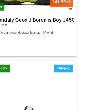
141.99 zł
szt
- dziewczęce
andały Geox J Borealis Boy J450RC 014BU C08
buwie
o darmowej dostawy brakuje 107.01zł
-51%
chłopcy