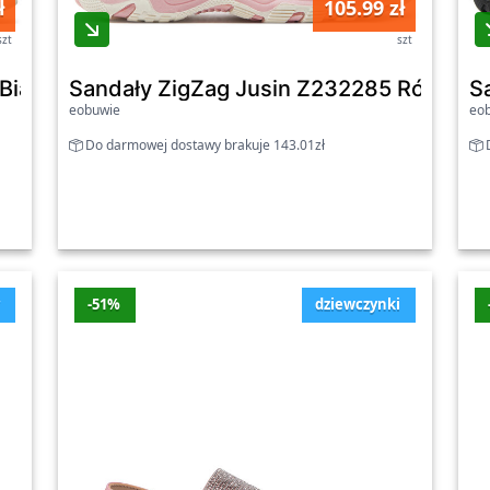
ł
105.99 zł
latformie zakupowej!
szt
szt
ały - chłopięce
Sandały ZigZag Jusin Z232285 Różowy 
S
eobuwie
eo
Do darmowej dostawy brakuje 143.01zł
D
y
-51%
dziewczynki