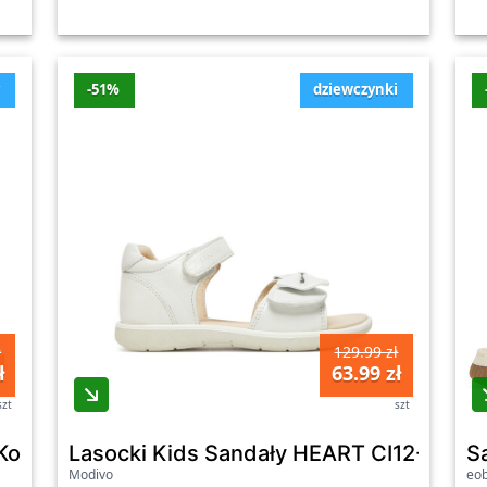
y
-51%
dziewczynki
ł
129.99 zł
ł
63.99 zł
szt
szt
Kolorowy - chłopięce
Lasocki Kids Sandały HEART CI12-2854-
S
Modivo
eo