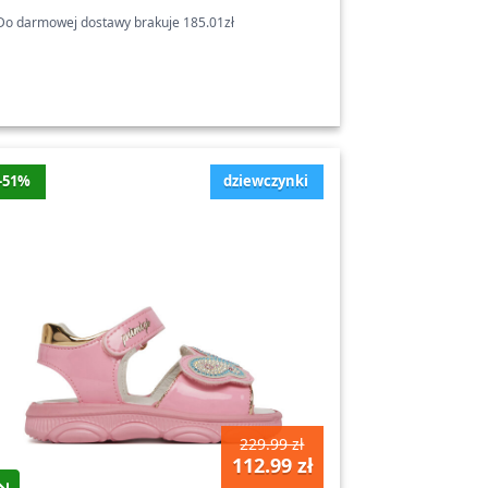
o darmowej dostawy brakuje 185.01zł
-51%
dziewczynki
229.99 zł
112.99 zł