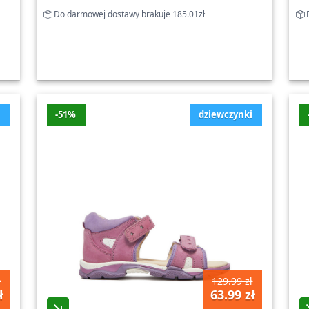
Do darmowej dostawy brakuje 185.01zł
D
i
-51%
dziewczynki
ł
129.99 zł
ł
63.99 zł