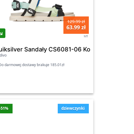
129.99 zł
63.99 zł
szt
iewczęce
uiksilver Sandały CS6081-06 Kolorowy
divo
o darmowej dostawy brakuje 185.01zł
-51%
dziewczynki