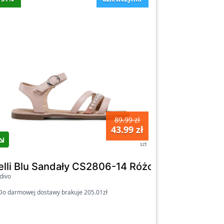
89.99 zł
43.99 zł
szt
022CL C3024 Khaki
elli Blu Sandały CS2806-14 Różowy
divo
o darmowej dostawy brakuje 205.01zł