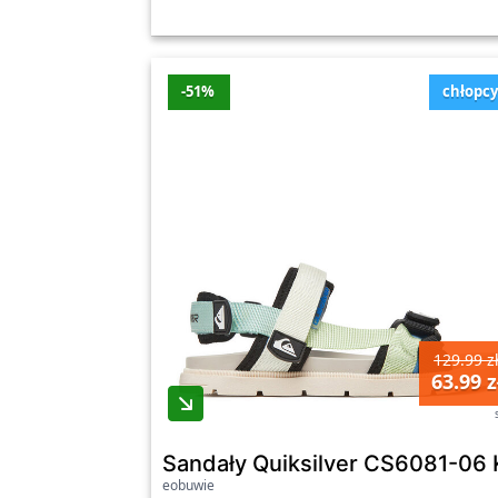
-51%
chłopc
129.99 z
63.99 z
Sandały Quiksilver CS6081-06 
eobuwie