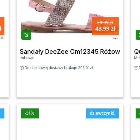
89.99 zł
ł
43.99 zł
szt
szt
Sandały DeeZee Cm12345 Różowy - dz
Q
eobuwie
Mo
Do darmowej dostawy brakuje 205.01zł
D
y
-51%
dziewczynki