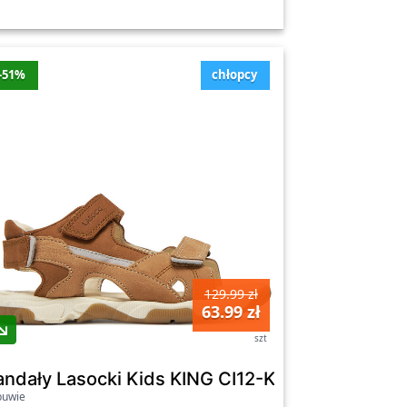
-51%
chłopcy
129.99 zł
63.99 zł
szt
02B Biały
andały Lasocki Kids KING CI12-KING-04 Brązow
buwie