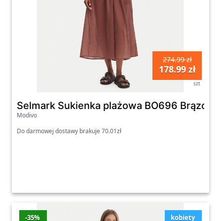
274.99 zł
178.99 zł
szt
Selmark Sukienka plażowa BO696 Brązowy 
Modivo
Do darmowej dostawy brakuje 70.01zł
-35%
kobiety