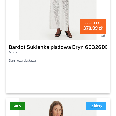
639.99 zł
370.99 zł
szt
Bardot Sukienka plażowa Bryn 60326DB Biał
Modivo
Darmowa dostawa
-40%
kobiety