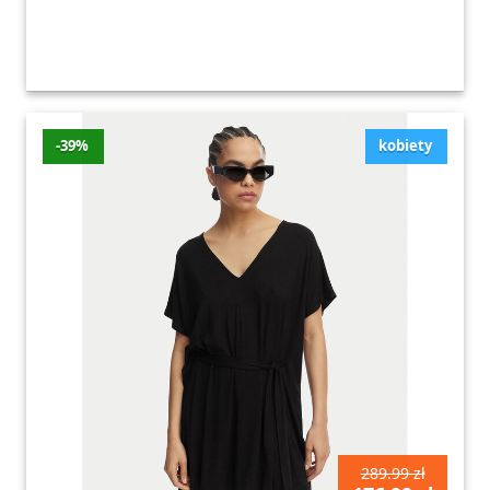
-39%
kobiety
289.99 zł