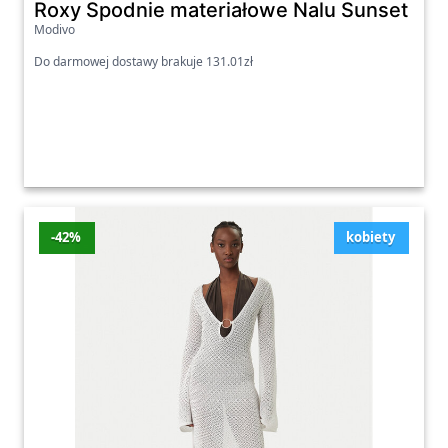
Roxy Spodnie materiałowe Nalu Sunset ERJ
Bonprix
Modivo
Ostatnia aktualizacja promocji: czwartek,
Do darmowej dostawy brakuje 131.01zł
06.08.2026
Zobacz wszystkie oferty promocyjne poniżej.
-42%
kobiety