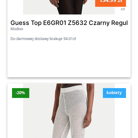
154.99 zł
szt
Guess Top E6GR01 Z5632 Czarny Regular F
Modivo
Do darmowej dostawy brakuje 94.01zł
-20%
kobiety