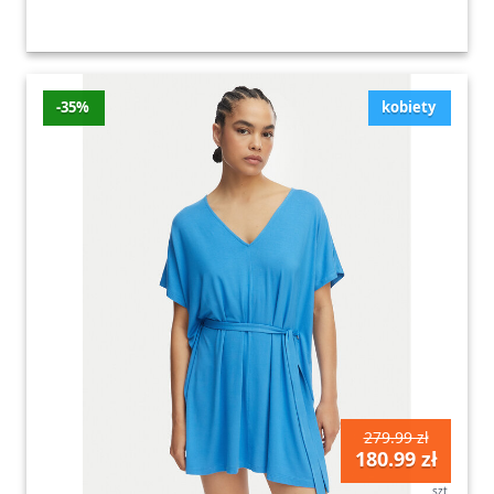
-35%
kobiety
279.99 zł
180.99 zł
szt