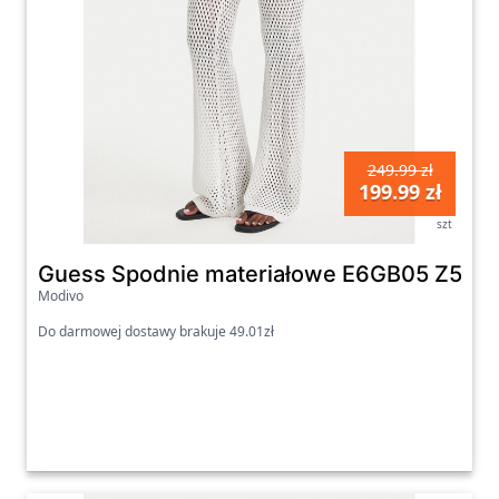
249.99 zł
199.99 zł
szt
Guess Spodnie materiałowe E6GB05 Z5632 B
Modivo
Do darmowej dostawy brakuje 49.01zł