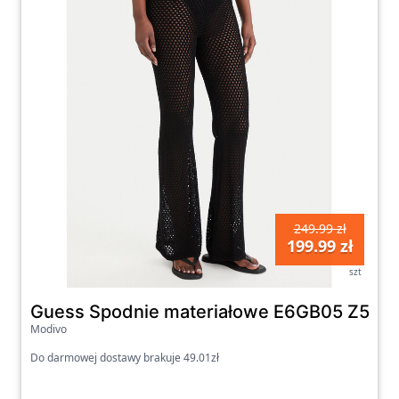
249.99 zł
199.99 zł
szt
Guess Spodnie materiałowe E6GB05 Z5632 
Modivo
Do darmowej dostawy brakuje 49.01zł