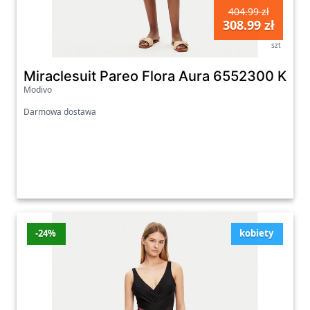
404.99 zł
308.99 zł
szt
Miraclesuit Pareo Flora Aura 6552300 Kol
Modivo
Darmowa dostawa
-24%
kobiety