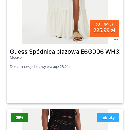
284.99 zł
225.99 zł
szt
Guess Spódnica plażowa E6GD06 WH3X2 K
Modivo
Do darmowej dostawy brakuje 23.01zł
-20%
kobiety