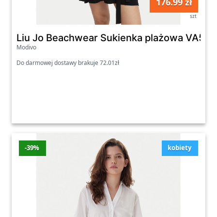
176.99 zł
szt
Liu Jo Beachwear Sukienka plażowa VA516
Modivo
Do darmowej dostawy brakuje 72.01zł
-39%
kobiety