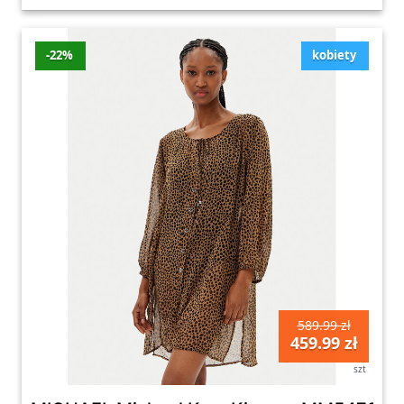
-22%
kobiety
589.99 zł
459.99 zł
szt