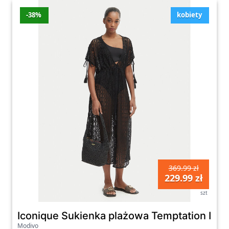
-38%
kobiety
369.99 zł
229.99 zł
szt
Iconique Sukienka plażowa Temptation IC26
Modivo