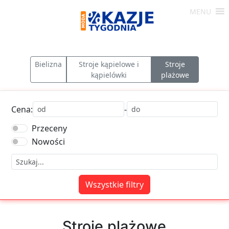
Skip
MENU
to
Moda
content
-
Okazje
Bielizna
Stroje kąpielowe i
Stroje
Tygodnia
kąpielówki
plażowe
Cena:
-
Przeceny
Nowości
Wszystkie filtry
Stroje plażowe