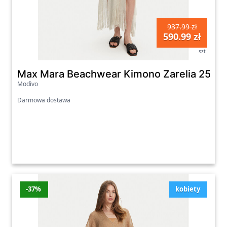
937.99 zł
590.99 zł
szt
Max Mara Beachwear Kimono Zarelia 2516
Modivo
Darmowa dostawa
-37%
kobiety