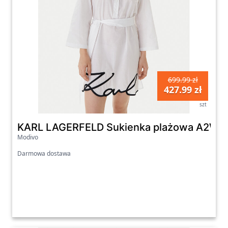
699.99 zł
427.99 zł
szt
KARL LAGERFELD Sukienka plażowa A2W460
Modivo
Darmowa dostawa