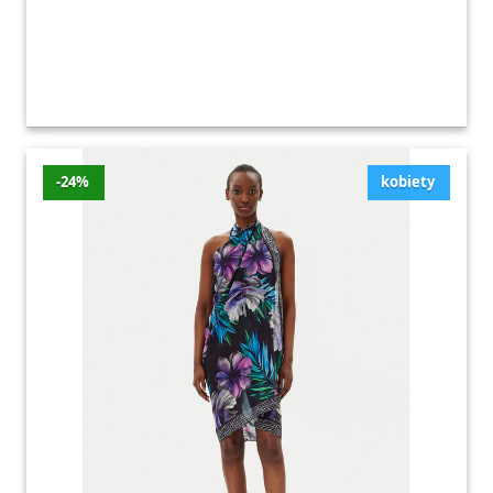
-24%
kobiety