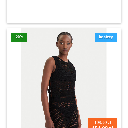
-20%
kobiety
193.99 zł