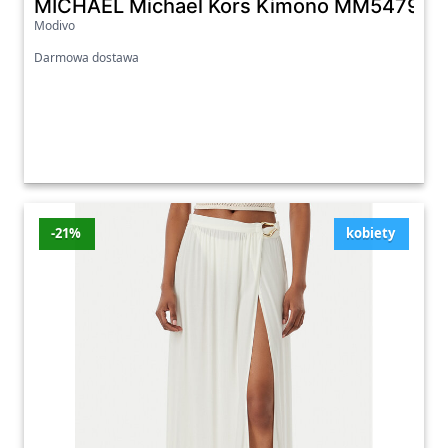
MICHAEL Michael Kors Kimono MM54791 Be
Modivo
Darmowa dostawa
-21%
kobiety