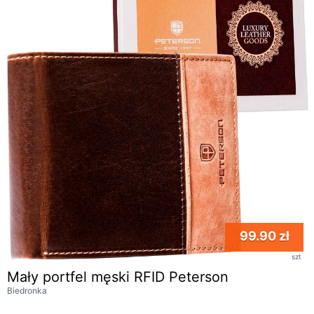
99.90 zł
szt
Mały portfel męski RFID Peterson
Biedronka