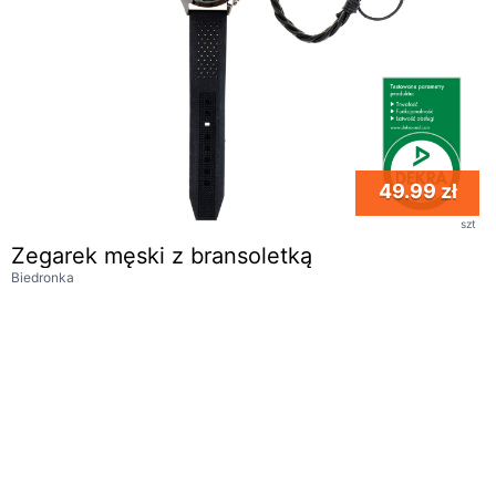
49.99 zł
szt
Zegarek męski z bransoletką
Biedronka