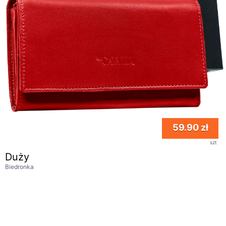
59.90 zł
szt
Duży
Biedronka