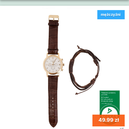
mężczyźni
49.99 zł
szt