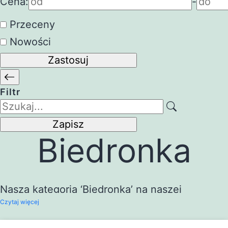
Cena:
-
Przeceny
Nowości
Zastosuj
Filtr
Zapisz
Biedronka
Nasza kategoria ‘Biedronka’ na naszej
Czytaj więcej
platformie zakupowej zawiera szeroki wybór
produktów z obszarów odzież, obuwie,