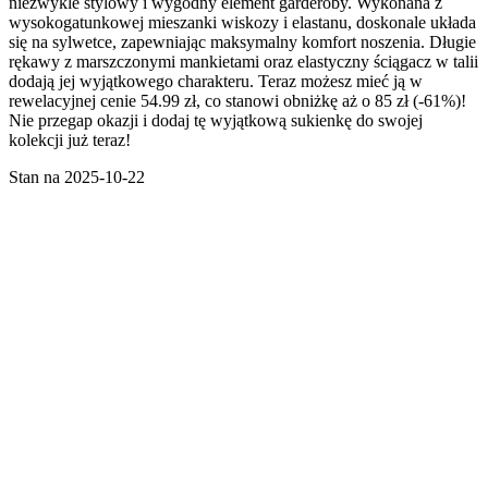
niezwykle stylowy i wygodny element garderoby. Wykonana z
wysokogatunkowej mieszanki wiskozy i elastanu, doskonale układa
się na sylwetce, zapewniając maksymalny komfort noszenia. Długie
rękawy z marszczonymi mankietami oraz elastyczny ściągacz w talii
dodają jej wyjątkowego charakteru. Teraz możesz mieć ją w
rewelacyjnej cenie 54.99 zł, co stanowi obniżkę aż o 85 zł (-61%)!
Nie przegap okazji i dodaj tę wyjątkową sukienkę do swojej
kolekcji już teraz!
Stan na 2025-10-22