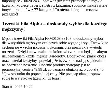
imponujące -10620.24 zł. Sprawdź już teraz promocje na męskie
trzewiki, kobiece trapery, swetry z kaszmiru, spódnice maksi i wiele
innych produktów z 77 kategorii! To oferta, której nie możesz
przegapić!
Trzewiki Fila Alpha – doskonały wybór dla każdego
mężczyzny!
Męskie trzewiki Fila Alpha FFM0168.83167 to doskonały wybór
dla wszystkich mężczyzn ceniących sobie wygodę i styl. Trzewiki te
cechują się wysoką jakością wykonania oraz niezwykłą wygodą
noszenia. Dzięki uniwersalnemu kolorowi czarnemu będą idealnym
uzupełnieniem każdej męskiej garderoby. Dodatkowo, płaski obcas
oraz materiał tekstylny sprawiają, że trzewiki te nadają się idealnie
na codzienne noszenie. Obecnie produkt dostępny jest w
promocyjnej cenie 249.99 zł, co oznacza obniżkę aż o 200 zł (-45
%) w stosunku do poprzedniej ceny. Nie przegap okazji i spraw
sobie te wyjątkowe trzewiki już teraz!
Stan na 2025-10-22