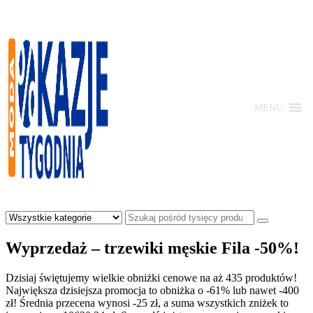
Skip
to
content
MENU
Moda
-
Okazje
Wyprzedaż – trzewiki męskie Fila -50%!
Tygodnia
Dzisiaj świętujemy wielkie obniżki cenowe na aż 435 produktów!
Największa dzisiejsza promocja to obniżka o -61% lub nawet -400
zł! Średnia przecena wynosi -25 zł, a suma wszystkich zniżek to