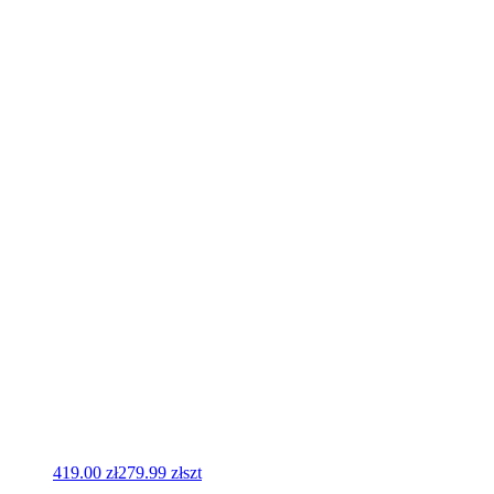
419.00 zł
279.99 zł
szt