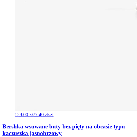
129.00 zł
77.40 zł
szt
Bershka wsuwane buty bez pięty na obcasie typu
kaczuszka jasnobrzowy