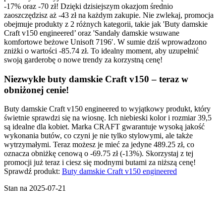
-17% oraz -70 zł! Dzięki dzisiejszym okazjom średnio
zaoszczędzisz aż -43 zł na każdym zakupie. Nie zwlekaj, promocja
obejmuje produkty z 2 różnych kategorii, takie jak 'Buty damskie
Craft v150 engineered’ oraz 'Sandały damskie wsuwane
komfortowe beżowe Unisoft 7196′. W sumie dziś wprowadzono
zniżki o wartości -85.74 zł. To idealny moment, aby uzupełnić
swoją garderobę o nowe trendy za korzystną cenę!
Niezwykłe buty damskie Craft v150 – teraz w
obniżonej cenie!
Buty damskie Craft v150 engineered to wyjątkowy produkt, który
świetnie sprawdzi się na wiosnę. Ich niebieski kolor i rozmiar 39,5
są idealne dla kobiet. Marka CRAFT gwarantuje wysoką jakość
wykonania butów, co czyni je nie tylko stylowymi, ale także
wytrzymałymi. Teraz możesz je mieć za jedyne 489.25 zł, co
oznacza obniżkę cenową o -69.75 zł (-13%). Skorzystaj z tej
promocji już teraz i ciesz się modnymi butami za niższą cenę!
Sprawdź produkt:
Buty damskie Craft v150 engineered
Stan na 2025-07-21