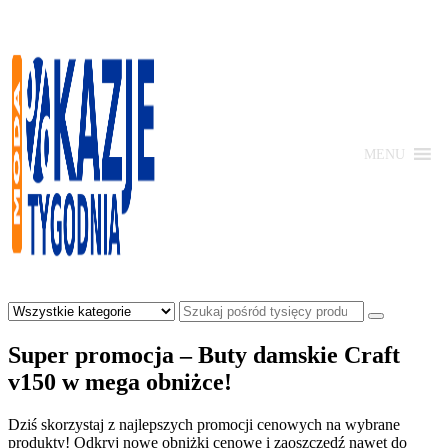
Skip
to
content
MENU
Moda
-
Okazje
Super promocja – Buty damskie Craft
Tygodnia
v150 w mega obniżce!
Dziś skorzystaj z najlepszych promocji cenowych na wybrane
produkty! Odkryj nowe obniżki cenowe i zaoszczędź nawet do