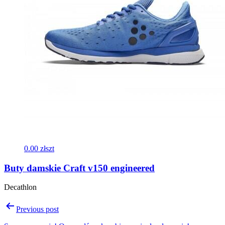
0.00 zł
szt
Buty damskie Craft v150 engineered
Decathlon
Nawigacja
Previous post
wpisu