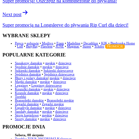
Super promocja! Oszczędź na kombinezonie do pływania!
Next post
Super promocja na Longsleeve do pływania Rip Curl dla dzieci!
WYBRANE SKLEPY
Pepco
•
eobuwie
•
Modivo
•
Etam
•
Madeline
•
Decathlon
•
KIK
•
Biedronka Home
•
Lidl
•
ButyRaj
•
Flawless
•
JUNE
•
Magmac
•
Sizeer
•
Tchibo
PROMOCJE
POPULARNE KATEGORIE
Sneakersy damskie
•
męskie
•
dziecięce
Spodnie damskie
•
męskie
•
dziecięce
Sukienki damskie
•
Sukienki dziewczęce
Spódnice damskie
•
Spódnice dziewczęce
Bluzy i polary damskie
|
męskie
•
dziecięce
Majtki damskie
•
męskie
•
dziecięce
Legginsy
•
Legginsy dziewczęce
Koszulki damskie
•
męskie
•
dziecięce
Koszule damskie
•
męskie
•
dziecięce
Torebki
Bransoletki damskie
•
Bransoletki męskie
Zegarki damskie
•
Zegarki męskie
Espadryle damskie
•
męskie
•
dziecięce
Sandały damskie
•
męskie
•
dziecięce
Stroje kąpielowe
•
męskie
•
dziecięce
Szorty damskie
•
męskie
•
dziecięce
PROMOCJE DNIA
Sobota, 08 sierpnia
Torebka TOUS 2002381943 Kolorowy -