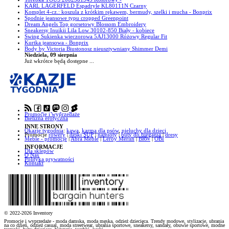
KARL LAGERFELD Espadryle KL80111N Czarny
Komplet 4-cz.: koszula z krótkim rękawem, bermudy, szelki i mucha - Bonprix
Spodnie jeansowe typu cropped Greenpoint
Dream Angels Top gorsetowy Blossom Embroidery
Sneakersy Inuikii Lila Low 30102-850 Biały - kobiece
Swing Sukienka wieczorowa 5AJ13000 Różowy Regular Fit
Kurtka jeansowa - Bonprix
Body by Victoria Biustonosz nieusztywniany Shimmer Demi
Niedziela, 09 sierpnia
Już wkrótce będą dostępne ...
Promocje i wyprzedaże
Bielizna erotyczna
INNE STRONY
Okazje tygodnia
:
kawa
,
karma dla psów
,
pieluchy dla dzieci
Promocje
rowery
|
deski SUP
|
namioty
|
buty do biegania
|
dresy
Meble - promocje
|
Abra Meble
|
Leroy Merlin
|
BRW
|
OBI
INFORMACJE
Dla sklepów
O Nas
Polityka prywatności
Kontakt
© 2022-2026 Inventory
Promocje i wyprzedaże - moda damska, moda męska, odzież dziecięca. Trendy modowe, stylizacje, ubrania
na co dzień, odzież casual, moda streetwear, ubrania sportowe, sneakersy, sandały, obuwie sportowe, modne