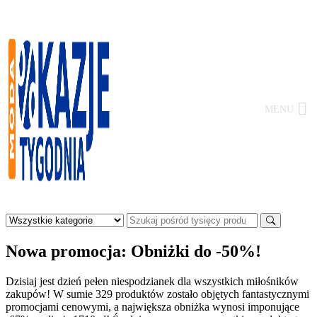
Skip
to
content
MENU
Moda
-
Okazje
Nowa promocja: Obniżki do -50%!
Tygodnia
Dzisiaj jest dzień pełen niespodzianek dla wszystkich miłośników
zakupów! W sumie 329 produktów zostało objętych fantastycznymi
promocjami cenowymi, a największa obniżka wynosi imponujące