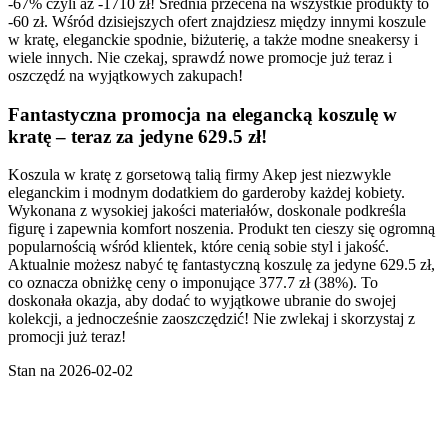
-67% czyli aż -1710 zł! Średnia przecena na wszystkie produkty to
-60 zł. Wśród dzisiejszych ofert znajdziesz między innymi koszule
w kratę, eleganckie spodnie, biżuterię, a także modne sneakersy i
wiele innych. Nie czekaj, sprawdź nowe promocje już teraz i
oszczędź na wyjątkowych zakupach!
Fantastyczna promocja na elegancką koszulę w
kratę – teraz za jedyne 629.5 zł!
Koszula w kratę z gorsetową talią firmy Akep jest niezwykle
eleganckim i modnym dodatkiem do garderoby każdej kobiety.
Wykonana z wysokiej jakości materiałów, doskonale podkreśla
figurę i zapewnia komfort noszenia. Produkt ten cieszy się ogromną
popularnością wśród klientek, które cenią sobie styl i jakość.
Aktualnie możesz nabyć tę fantastyczną koszulę za jedyne 629.5 zł,
co oznacza obniżkę ceny o imponujące 377.7 zł (38%). To
doskonała okazja, aby dodać to wyjątkowe ubranie do swojej
kolekcji, a jednocześnie zaoszczędzić! Nie zwlekaj i skorzystaj z
promocji już teraz!
Stan na 2026-02-02