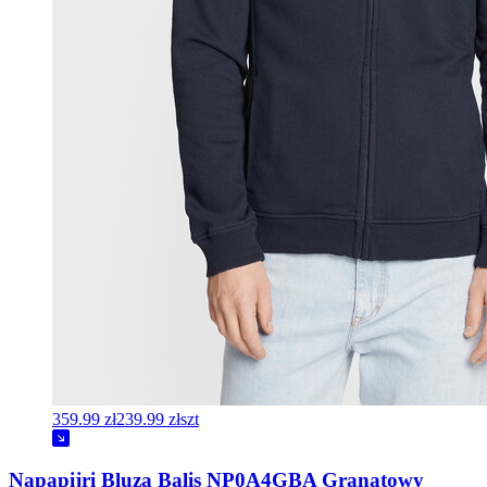
359.99 zł
239.99 zł
szt
Napapijri Bluza Balis NP0A4GBA Granatowy