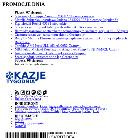
PROMOCJE DNIA
Piątek, 07 sierpnia
Sneakersy Giuseppe Zanotti RM40027 Czarny - męskie
Marella Sukienka koszulowa Padana 2613221202 Kolorowy Regular Fit
Kąpielówki Rock2 43191 niebieskie
Sukienka mini z przekładanym dekoltem ALIA - czekoladowa
Bermudy jeansowe ze stretchem i wzmocnionym krokiem, regular fit - Bonprix
Ciemnogranatowe jeansy typu skinny Greenpoint
Body by Victoria Biustonosz push-up zapinany z przodu z koronką na plecach
Racerback
Torebka AMI Paris ULL163.AL0052 Czarny -
MICHAEL Michael Kors Szpilki Alina Flex Pump 40F2HNMP2L Czarny
Koszula muślinowa z krótkim rękawem - Bonprix
Szare spodnie jeansowe wide leg Greenpoint
Sobota, 08 sierpnia
Już wkrótce będą dostępne ...
Promocje i wyprzedaże
Bielizna erotyczna
INNE STRONY
Okazje tygodnia
:
kawa
,
karma dla psów
,
pieluchy dla dzieci
Promocje
rowery
|
deski SUP
|
namioty
|
buty do biegania
|
dresy
Meble - promocje
|
Abra Meble
|
Leroy Merlin
|
BRW
|
OBI
INFORMACJE
Dla sklepów
O Nas
Polityka prywatności
Kontakt