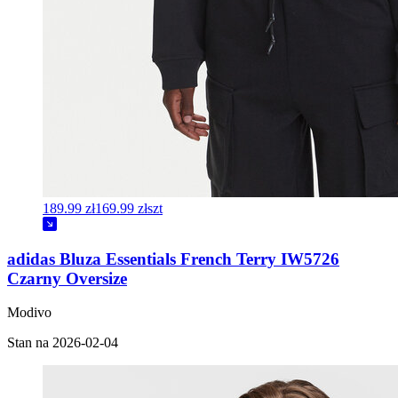
189.99 zł
169.99 zł
szt
adidas Bluza Essentials French Terry IW5726
Czarny Oversize
Modivo
Stan na 2026-02-04