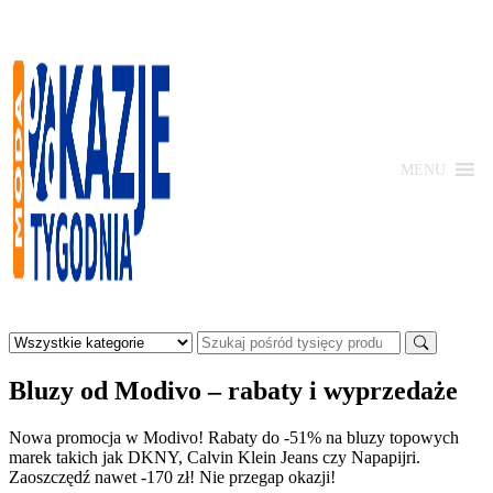
Skip
to
content
MENU
Moda
-
Okazje
Bluzy od Modivo – rabaty i wyprzedaże
Tygodnia
Nowa promocja w Modivo! Rabaty do -51% na bluzy topowych
marek takich jak DKNY, Calvin Klein Jeans czy Napapijri.
Zaoszczędź nawet -170 zł! Nie przegap okazji!