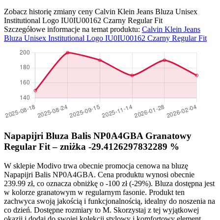
Zobacz historię zmiany ceny Calvin Klein Jeans Bluza Unisex
Institutional Logo IU0IU00162 Czarny Regular Fit
Szczegółowe informacje na temat produktu:
Calvin Klein Jeans
Bluza Unisex Institutional Logo IU0IU00162 Czarny Regular Fit
Napapijri Bluza Balis NP0A4GBA Granatowy
Regular Fit – zniżka -29.4126297832289 %
W sklepie Modivo trwa obecnie promocja cenowa na bluzę
Napapijri Balis NP0A4GBA. Cena produktu wynosi obecnie
239.99 zł, co oznacza obniżkę o -100 zł (-29%). Bluza dostępna jest
w kolorze granatowym w regularnym fasonie. Produkt ten
zachwyca swoją jakością i funkcjonalnością, idealny do noszenia na
co dzień. Dostępne rozmiary to M. Skorzystaj z tej wyjątkowej
okazji i dodaj do swojej kolekcji stylowy i komfortowy element