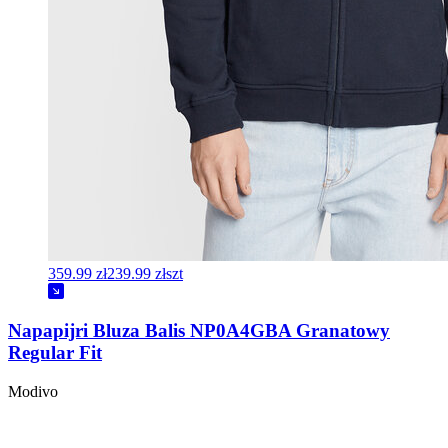
359.99 zł
239.99 zł
szt
Napapijri Bluza Balis NP0A4GBA Granatowy
Regular Fit
Modivo