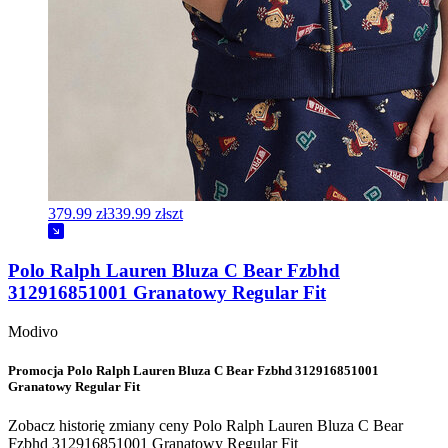
379.99 zł
339.99 zł
szt
Polo Ralph Lauren Bluza C Bear Fzbhd
312916851001 Granatowy Regular Fit
Modivo
Promocja Polo Ralph Lauren Bluza C Bear Fzbhd 312916851001
Granatowy Regular Fit
Zobacz historię zmiany ceny Polo Ralph Lauren Bluza C Bear
Fzbhd 312916851001 Granatowy Regular Fit